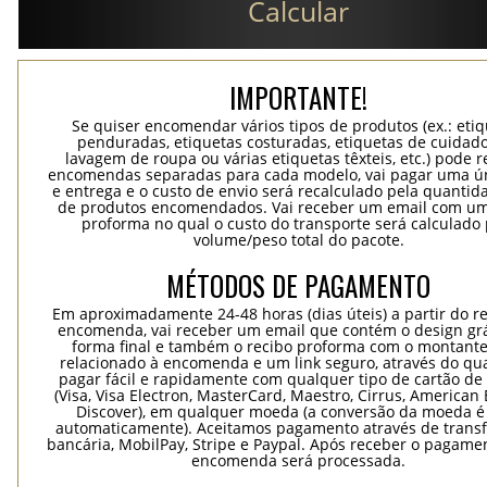
Calcular
IMPORTANTE!
Se quiser encomendar vários tipos de produtos (ex.: eti
penduradas, etiquetas costuradas, etiquetas de cuidad
lavagem de roupa ou várias etiquetas têxteis, etc.) pode r
encomendas separadas para cada modelo, vai pagar uma ún
e entrega e o custo de envio será recalculado pela quantida
de produtos encomendados. Vai receber um email com um
proforma no qual o custo do transporte será calculado 
volume/peso total do pacote.
MÉTODOS DE PAGAMENTO
Em aproximadamente 24-48 horas (dias úteis) a partir do re
encomenda, vai receber um email que contém o design grá
forma final e também o recibo proforma com o montante
relacionado à encomenda e um link seguro, através do qu
pagar fácil e rapidamente com qualquer tipo de cartão de 
(Visa, Visa Electron, MasterCard, Maestro, Cirrus, American 
Discover), em qualquer moeda (a conversão da moeda é 
automaticamente). Aceitamos pagamento através de trans
bancária, MobilPay, Stripe e Paypal. Após receber o pagame
encomenda será processada.