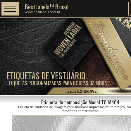
BestLabels™ Brasil
www.bestlabels.com.br
ETIQUETAS DE VESTUÁRIO
ETIQUETAS PERSONALIZADAS PARA ROUPAS DA MODA
…desde 0,21 BRL/Pcs.
Etiqueta de composição Model TC-M404
Etiqueta de cuidados de lavagem com símbolos impressos cetim branco, co
tamanhos apresentados.