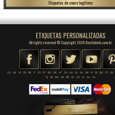
Etiquetas de couro legítimo
ETIQUETAS PERSONALIZADAS
All rights reserved © Copyright 2026 Bestlabels.com.br
EU
UK
US
FR
BE
IT
ES
PT
RO
DE
AT
CH
HU
PL
NL
DK
FI
SE
BG
CZ
EE
SI
SK
MX
AR
BR
VE
CO
CL
AU
CA