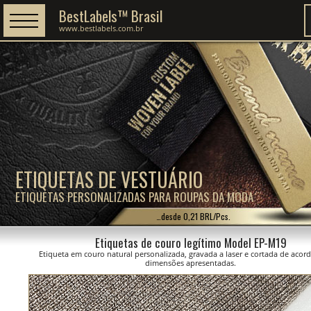
BestLabels™ Brasil
www.bestlabels.com.br
ETIQUETAS DE VESTUÁRIO
ETIQUETAS PERSONALIZADAS PARA ROUPAS DA MODA
…desde 0,21 BRL/Pcs.
Etiquetas de couro legítimo Model EP-M19
Etiqueta em couro natural personalizada, gravada a laser e cortada de acor
dimensões apresentadas.