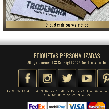
Etiquetas de couro sintético
ETIQUETAS PERSONALIZADAS
All rights reserved © Copyright 2026 Bestlabels.com.br
EU
UK
US
FR
BE
IT
ES
PT
RO
DE
AT
CH
HU
PL
NL
DK
FI
SE
BG
CZ
EE
SI
SK
MX
AR
BR
VE
CO
CL
AU
CA