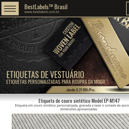
BestLabels™ Brasil
www.bestlabels.com.br
ETIQUETAS DE VESTUÁRIO
ETIQUETAS PERSONALIZADAS PARA ROUPAS DA MODA
…desde 0,21 BRL/Pcs.
Etiqueta de couro sintético Model EP-M147
Etiqueta em couro sintético personalizada, gravada a laser e cortada de aco
dimensões apresentadas.