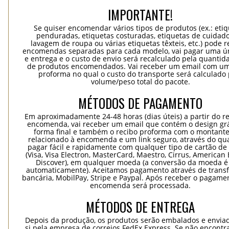
IMPORTANTE!
Se quiser encomendar vários tipos de produtos (ex.: eti
penduradas, etiquetas costuradas, etiquetas de cuidad
lavagem de roupa ou várias etiquetas têxteis, etc.) pode r
encomendas separadas para cada modelo, vai pagar uma ún
e entrega e o custo de envio será recalculado pela quantida
de produtos encomendados. Vai receber um email com um
proforma no qual o custo do transporte será calculado 
volume/peso total do pacote.
MÉTODOS DE PAGAMENTO
Em aproximadamente 24-48 horas (dias úteis) a partir do re
encomenda, vai receber um email que contém o design grá
forma final e também o recibo proforma com o montante
relacionado à encomenda e um link seguro, através do qu
pagar fácil e rapidamente com qualquer tipo de cartão de 
(Visa, Visa Electron, MasterCard, Maestro, Cirrus, American 
Discover), em qualquer moeda (a conversão da moeda é 
automaticamente). Aceitamos pagamento através de trans
bancária, MobilPay, Stripe e Paypal. Após receber o pagame
encomenda será processada.
MÉTODOS DE ENTREGA
Depois da produção, os produtos serão embalados e envia
si pela empresa de correios FedEx Express. Se não encontra