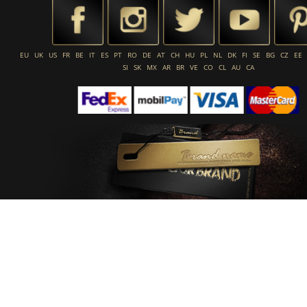
EU
UK
US
FR
BE
IT
ES
PT
RO
DE
AT
CH
HU
PL
NL
DK
FI
SE
BG
CZ
EE
SI
SK
MX
AR
BR
VE
CO
CL
AU
CA