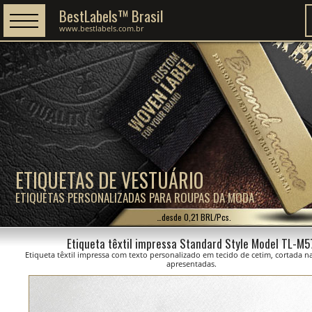
BestLabels™ Brasil
www.bestlabels.com.br
ETIQUETAS DE VESTUÁRIO
ETIQUETAS PERSONALIZADAS PARA ROUPAS DA MODA
…desde 0,21 BRL/Pcs.
Etiqueta têxtil impressa Standard Style Model TL-M5
Etiqueta têxtil impressa com texto personalizado em tecido de cetim, cortada 
apresentadas.