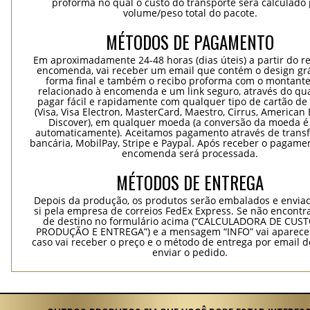
proforma no qual o custo do transporte será calculado 
volume/peso total do pacote.
MÉTODOS DE PAGAMENTO
Em aproximadamente 24-48 horas (dias úteis) a partir do re
encomenda, vai receber um email que contém o design grá
forma final e também o recibo proforma com o montante
relacionado à encomenda e um link seguro, através do qu
pagar fácil e rapidamente com qualquer tipo de cartão de 
(Visa, Visa Electron, MasterCard, Maestro, Cirrus, American 
Discover), em qualquer moeda (a conversão da moeda é 
automaticamente). Aceitamos pagamento através de trans
bancária, MobilPay, Stripe e Paypal. Após receber o pagame
encomenda será processada.
MÉTODOS DE ENTREGA
Depois da produção, os produtos serão embalados e envia
si pela empresa de correios FedEx Express. Se não encontra
de destino no formulário acima (“CALCULADORA DE CUS
PRODUÇÃO E ENTREGA”) e a mensagem “INFO” vai aparecer
caso vai receber o preço e o método de entrega por email 
enviar o pedido.