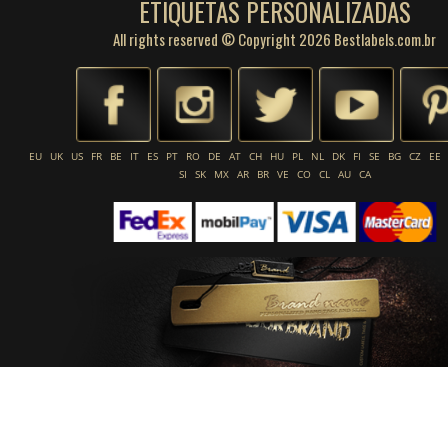
ETIQUETAS PERSONALIZADAS
All rights reserved © Copyright 2026 Bestlabels.com.br
EU
UK
US
FR
BE
IT
ES
PT
RO
DE
AT
CH
HU
PL
NL
DK
FI
SE
BG
CZ
EE
SI
SK
MX
AR
BR
VE
CO
CL
AU
CA