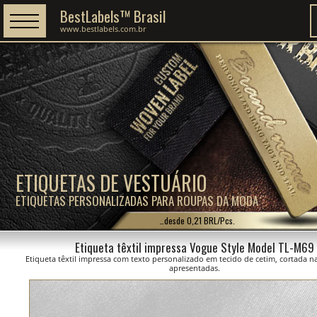
BestLabels™ Brasil
www.bestlabels.com.br
ETIQUETAS DE VESTUÁRIO
ETIQUETAS PERSONALIZADAS PARA ROUPAS DA MODA
…desde 0,21 BRL/Pcs.
Etiqueta têxtil impressa Vogue Style Model TL-M69
Etiqueta têxtil impressa com texto personalizado em tecido de cetim, cortada 
apresentadas.