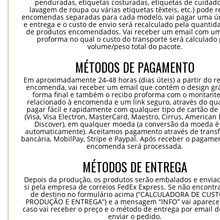
penduradas, etiquetas costuradas, etiquetas de cuidad
lavagem de roupa ou várias etiquetas têxteis, etc.) pode r
encomendas separadas para cada modelo, vai pagar uma ún
e entrega e o custo de envio será recalculado pela quantida
de produtos encomendados. Vai receber um email com um
proforma no qual o custo do transporte será calculado 
volume/peso total do pacote.
MÉTODOS DE PAGAMENTO
Em aproximadamente 24-48 horas (dias úteis) a partir do re
encomenda, vai receber um email que contém o design grá
forma final e também o recibo proforma com o montante
relacionado à encomenda e um link seguro, através do qu
pagar fácil e rapidamente com qualquer tipo de cartão de 
(Visa, Visa Electron, MasterCard, Maestro, Cirrus, American 
Discover), em qualquer moeda (a conversão da moeda é 
automaticamente). Aceitamos pagamento através de trans
bancária, MobilPay, Stripe e Paypal. Após receber o pagame
encomenda será processada.
MÉTODOS DE ENTREGA
Depois da produção, os produtos serão embalados e envia
si pela empresa de correios FedEx Express. Se não encontra
de destino no formulário acima (“CALCULADORA DE CUS
PRODUÇÃO E ENTREGA”) e a mensagem “INFO” vai aparecer
caso vai receber o preço e o método de entrega por email 
enviar o pedido.