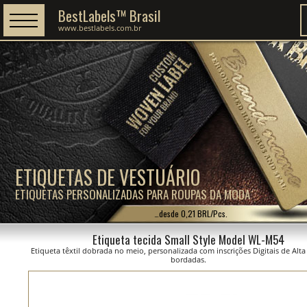
BestLabels™ Brasil
www.bestlabels.com.br
ETIQUETAS DE VESTUÁRIO
ETIQUETAS PERSONALIZADAS PARA ROUPAS DA MODA
…desde 0,21 BRL/Pcs.
Etiqueta tecida Small Style Model WL-M54
Etiqueta têxtil dobrada no meio, personalizada com inscrições Digitais de Alt
bordadas.