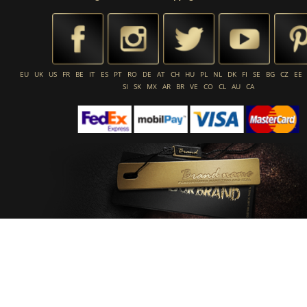
EU
UK
US
FR
BE
IT
ES
PT
RO
DE
AT
CH
HU
PL
NL
DK
FI
SE
BG
CZ
EE
SI
SK
MX
AR
BR
VE
CO
CL
AU
CA