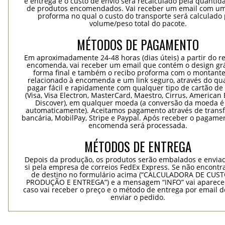
e entrega e o custo de envio será recalculado pela quantida
de produtos encomendados. Vai receber um email com um
proforma no qual o custo do transporte será calculado 
volume/peso total do pacote.
MÉTODOS DE PAGAMENTO
Em aproximadamente 24-48 horas (dias úteis) a partir do re
encomenda, vai receber um email que contém o design grá
forma final e também o recibo proforma com o montante
relacionado à encomenda e um link seguro, através do qu
pagar fácil e rapidamente com qualquer tipo de cartão de 
(Visa, Visa Electron, MasterCard, Maestro, Cirrus, American 
Discover), em qualquer moeda (a conversão da moeda é 
automaticamente). Aceitamos pagamento através de trans
bancária, MobilPay, Stripe e Paypal. Após receber o pagame
encomenda será processada.
MÉTODOS DE ENTREGA
Depois da produção, os produtos serão embalados e envia
si pela empresa de correios FedEx Express. Se não encontra
de destino no formulário acima (“CALCULADORA DE CUS
PRODUÇÃO E ENTREGA”) e a mensagem “INFO” vai aparecer
caso vai receber o preço e o método de entrega por email 
enviar o pedido.