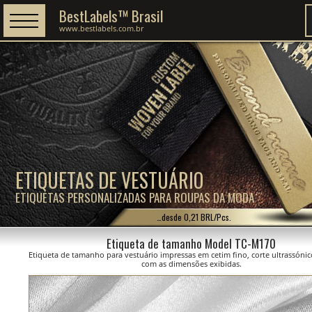
BestLabels™ Brasil
www.bestlabels.com.br
ETIQUETAS DE VESTUÁRIO
ETIQUETAS PERSONALIZADAS PARA ROUPAS DA MODA
…desde 0,21 BRL/Pcs.
Etiqueta de tamanho Model TC-M170
Etiqueta de tamanho para vestuário impressas em cetim fino, corte ultrassóni
com as dimensões exibidas.