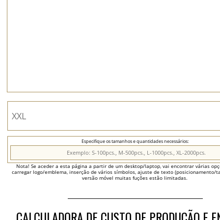
Especifique os tamanhos e quantidades necessários:
Nota! Se aceder a esta página a partir de um desktop/laptop, vai encontrar várias opçõ
carregar logo/emblema, inserção de vários símbolos, ajuste de texto (posicionamento/t
versão móvel muitas fuções estão limitadas.
CALCULADORA DE CUSTO DE PRODUÇÃO E E