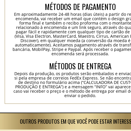
MÉTODOS DE PAGAMENTO
Em aproximadamente 24-48 horas (dias úteis) a partir do re
encomenda, vai receber um email que contém o design grá
forma final e também o recibo proforma com o montante
relacionado à encomenda e um link seguro, através do qu
pagar fácil e rapidamente com qualquer tipo de cartão de 
(Visa, Visa Electron, MasterCard, Maestro, Cirrus, American 
Discover), em qualquer moeda (a conversão da moeda é 
automaticamente). Aceitamos pagamento através de trans
bancária, MobilPay, Stripe e Paypal. Após receber o pagame
encomenda será processada.
MÉTODOS DE ENTREGA
Depois da produção, os produtos serão embalados e envia
si pela empresa de correios FedEx Express. Se não encontra
de destino no formulário acima (“CALCULADORA DE CUS
PRODUÇÃO E ENTREGA”) e a mensagem “INFO” vai aparecer
caso vai receber o preço e o método de entrega por email 
enviar o pedido.
OUTROS PRODUTOS EM QUE VOCÊ PODE ESTAR INTERES