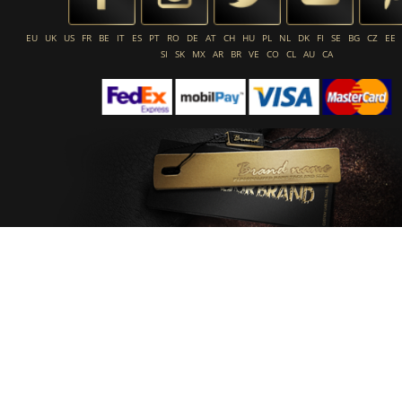
EU
UK
US
FR
BE
IT
ES
PT
RO
DE
AT
CH
HU
PL
NL
DK
FI
SE
BG
CZ
EE
SI
SK
MX
AR
BR
VE
CO
CL
AU
CA