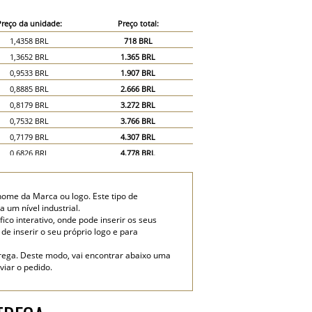
Preço da unidade:
Preço total:
1,4358 BRL
718 BRL
1,3652 BRL
1.365 BRL
0,9533 BRL
1.907 BRL
0,8885 BRL
2.666 BRL
0,8179 BRL
3.272 BRL
0,7532 BRL
3.766 BRL
0,7179 BRL
4.307 BRL
0,6826 BRL
4.778 BRL
0,6473 BRL
5.178 BRL
0,612 BRL
5.508 BRL
nome da Marca ou logo. Este tipo de
0,5826 BRL
5.826 BRL
 um nível industrial.
0,4119 BRL
6.179 BRL
co interativo, onde pode inserir os seus
 de inserir o seu próprio logo e para
0,3413 BRL
6.826 BRL
rega. Deste modo, vai encontrar abaixo uma
viar o pedido.