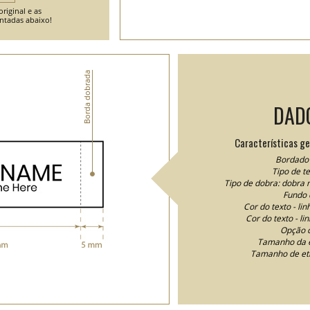
riginal e as
entadas abaixo!
Borda dobrada
DAD
Características ge
Bordado 
Tipo de t
Tipo de dobra: dobra 
Fundo 
Cor do texto - li
Cor do texto - li
Opção d
Tamanho da e
Tamanho de et