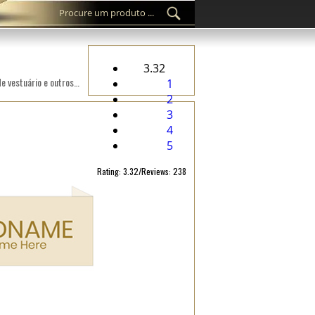
3.32
Etiqueta cosida personalizada WL-M10 bordada Digitalmente num tecido adequado para roupa, acessórios de vestuário e outros produtos têxteis.
1
2
3
4
5
Rating: 3.32/Reviews: 238