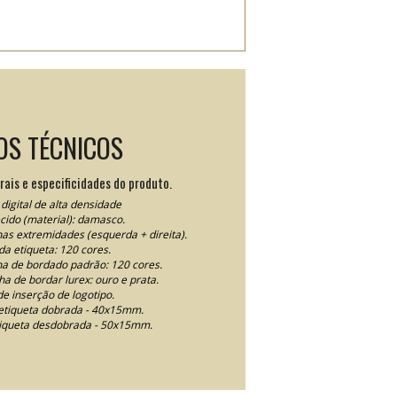
OS TÉCNICOS
rais e especificidades do produto.
digital de alta densidade
ecido (material): damasco.
nas extremidades (esquerda + direita).
da etiqueta: 120 cores.
nha de bordado padrão: 120 cores.
nha de bordar lurex: ouro e prata.
e inserção de logotipo.
tiqueta dobrada - 40x15mm.
iqueta desdobrada - 50x15mm.