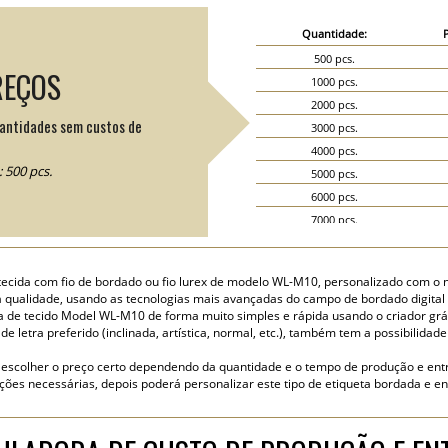
Quantidade:
500 pcs.
REÇOS
1000 pcs.
2000 pcs.
uantidades sem custos de
3000 pcs.
4000 pcs.
 500 pcs.
5000 pcs.
6000 pcs.
7000 pcs.
8000 pcs.
9000 pcs.
 tecida com fio de bordado ou fio lurex de modelo WL-M10, personalizado com o 
10000 pcs.
ta qualidade, usando as tecnologias mais avançadas do campo de bordado digital a
15000 pcs.
a de tecido Model WL-M10 de forma muito simples e rápida usando o criador gráfi
e letra preferido (inclinada, artística, normal, etc.), também tem a possibilidade
20000 pcs.
escolher o preço certo dependendo da quantidade e o tempo de produção e ent
ões necessárias, depois poderá personalizar este tipo de etiqueta bordada e en