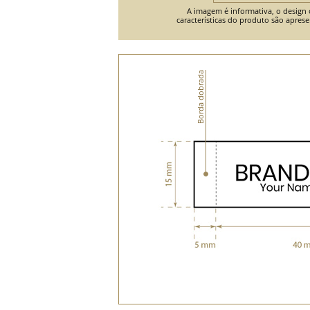
A imagem é informativa, o design o
características do produto são apres
Borda dobrada