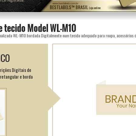
ca registada.
www.bestlabels.com.br
BESTLABELS™ BRASIL
Loja online
de tecido Model WL-M10
ICO
rições Digitais de
retangular e borda