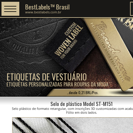
BestLabels™ Brasil
www.bestlabels.com.br
ETIQUETAS DE VESTUÁRIO
ETIQUETAS PERSONALIZADAS PARA ROUPAS DA MODA
…desde 0,21 BRL/Pcs.
Selo de plástico Model ST-M151
Selo plástico de formato retangular, com inscrições 3D customizadas com ac
Fólio em dois lados.