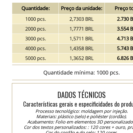
Quantidade:
Preço da unidade:
Preço to
1000 pcs.
2,7303 BRL
2.730 
2000 pcs.
1,7771 BRL
3.554 
3000 pcs.
1,5711 BRL
4.713 
4000 pcs.
1,4358 BRL
5.743 
5000 pcs.
1,3652 BRL
6.826 
Quantidade mínima: 1000 pcs.
DADOS TÉCNICOS
Características gerais e especificidades do prod
Processo tecnológico: moldagem por injeção.
Materiais: plástico (selo) e poliéster (cordão).
Acabamento: Folio em elementos 3D personalizado
Cor dos textos personalizados: : 120 cores + ouro, pr
Cor do cordão e do selo: 120 cores.