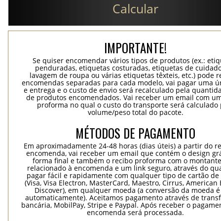
Calcular
IMPORTANTE!
Se quiser encomendar vários tipos de produtos (ex.: eti
penduradas, etiquetas costuradas, etiquetas de cuidad
lavagem de roupa ou várias etiquetas têxteis, etc.) pode r
encomendas separadas para cada modelo, vai pagar uma ún
e entrega e o custo de envio será recalculado pela quantida
de produtos encomendados. Vai receber um email com um
proforma no qual o custo do transporte será calculado 
volume/peso total do pacote.
MÉTODOS DE PAGAMENTO
Em aproximadamente 24-48 horas (dias úteis) a partir do re
encomenda, vai receber um email que contém o design grá
forma final e também o recibo proforma com o montante
relacionado à encomenda e um link seguro, através do qu
pagar fácil e rapidamente com qualquer tipo de cartão de 
(Visa, Visa Electron, MasterCard, Maestro, Cirrus, American 
Discover), em qualquer moeda (a conversão da moeda é 
automaticamente). Aceitamos pagamento através de trans
bancária, MobilPay, Stripe e Paypal. Após receber o pagame
encomenda será processada.