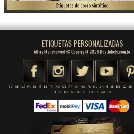
Etiquetas de couro sintético
ETIQUETAS PERSONALIZADAS
All rights reserved © Copyright 2026 Bestlabels.com.br
EU
UK
US
FR
BE
IT
ES
PT
RO
DE
AT
CH
HU
PL
NL
DK
FI
SE
BG
CZ
EE
SI
SK
MX
AR
BR
VE
CO
CL
AU
CA