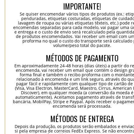
IMPORTANTE!
Se quiser encomendar vários tipos de produtos (ex.: eti
penduradas, etiquetas costuradas, etiquetas de cuidad
lavagem de roupa ou várias etiquetas têxteis, etc.) pode r
encomendas separadas para cada modelo, vai pagar uma ún
e entrega e o custo de envio será recalculado pela quantida
de produtos encomendados. Vai receber um email com um
proforma no qual o custo do transporte será calculado 
volume/peso total do pacote.
MÉTODOS DE PAGAMENTO
Em aproximadamente 24-48 horas (dias úteis) a partir do re
encomenda, vai receber um email que contém o design grá
forma final e também o recibo proforma com o montante
relacionado à encomenda e um link seguro, através do qu
pagar fácil e rapidamente com qualquer tipo de cartão de 
(Visa, Visa Electron, MasterCard, Maestro, Cirrus, American 
Discover), em qualquer moeda (a conversão da moeda é 
automaticamente). Aceitamos pagamento através de trans
bancária, MobilPay, Stripe e Paypal. Após receber o pagame
encomenda será processada.
MÉTODOS DE ENTREGA
Depois da produção, os produtos serão embalados e envia
si pela empresa de correios FedEx Express. Se não encontra