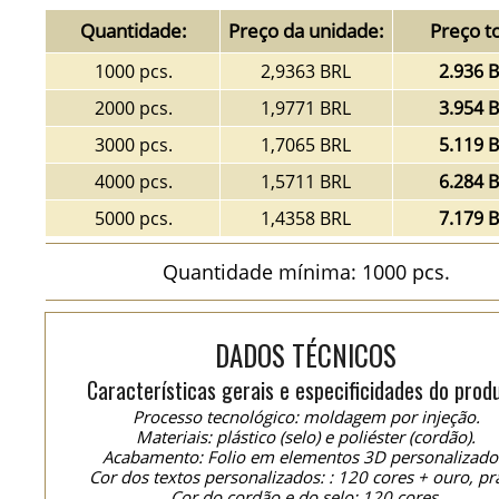
Quantidade:
Preço da unidade:
Preço to
1000 pcs.
2,9363 BRL
2.936 
2000 pcs.
1,9771 BRL
3.954 
3000 pcs.
1,7065 BRL
5.119 
4000 pcs.
1,5711 BRL
6.284 
5000 pcs.
1,4358 BRL
7.179 
Quantidade mínima: 1000 pcs.
DADOS TÉCNICOS
Características gerais e especificidades do prod
Processo tecnológico: moldagem por injeção.
Materiais: plástico (selo) e poliéster (cordão).
Acabamento: Folio em elementos 3D personalizado
Cor dos textos personalizados: : 120 cores + ouro, pr
Cor do cordão e do selo: 120 cores.