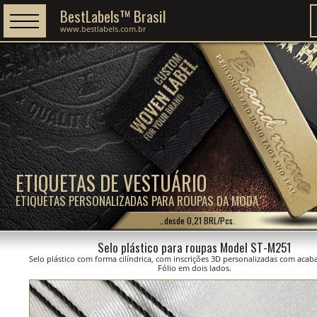
BestLabels™ Brasil
www.bestlabels.com.br
ETIQUETAS DE VESTUÁRIO
ETIQUETAS PERSONALIZADAS PARA ROUPAS DA MODA
…desde 0,21 BRL/Pcs.
Selo plástico para roupas Model ST-M251
Selo plástico com forma cilíndrica, com inscrições 3D personalizadas com ac
Fólio em dois lados.