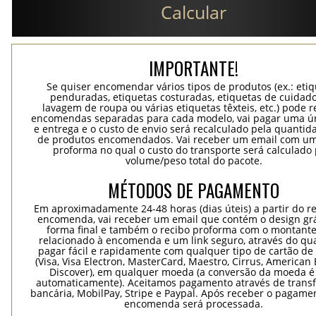
Calcular
IMPORTANTE!
Se quiser encomendar vários tipos de produtos (ex.: eti
penduradas, etiquetas costuradas, etiquetas de cuidad
lavagem de roupa ou várias etiquetas têxteis, etc.) pode r
encomendas separadas para cada modelo, vai pagar uma ún
e entrega e o custo de envio será recalculado pela quantida
de produtos encomendados. Vai receber um email com um
proforma no qual o custo do transporte será calculado 
volume/peso total do pacote.
MÉTODOS DE PAGAMENTO
Em aproximadamente 24-48 horas (dias úteis) a partir do re
encomenda, vai receber um email que contém o design grá
forma final e também o recibo proforma com o montante
relacionado à encomenda e um link seguro, através do qu
pagar fácil e rapidamente com qualquer tipo de cartão de 
(Visa, Visa Electron, MasterCard, Maestro, Cirrus, American 
Discover), em qualquer moeda (a conversão da moeda é 
automaticamente). Aceitamos pagamento através de trans
bancária, MobilPay, Stripe e Paypal. Após receber o pagame
encomenda será processada.