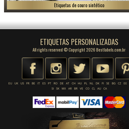
Etiquetas de couro sintético
ETIQUETAS PERSONALIZADAS
All rights reserved © Copyright 2026 Bestlabels.com.br
EU
UK
US
FR
BE
IT
ES
PT
RO
DE
AT
CH
HU
PL
NL
DK
FI
SE
BG
CZ
EE
SI
SK
MX
AR
BR
VE
CO
CL
AU
CA