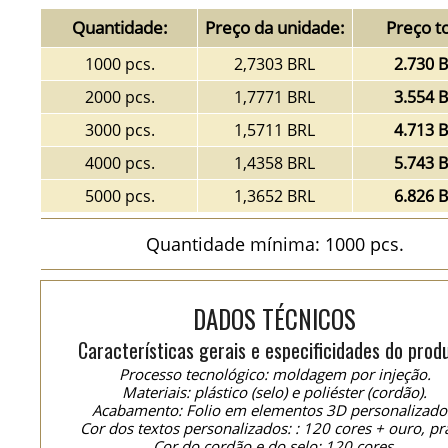
Quantidade:
Preço da unidade:
Preço to
1000 pcs.
2,7303 BRL
2.730 
2000 pcs.
1,7771 BRL
3.554 
3000 pcs.
1,5711 BRL
4.713 
4000 pcs.
1,4358 BRL
5.743 
5000 pcs.
1,3652 BRL
6.826 
Quantidade mínima: 1000 pcs.
DADOS TÉCNICOS
Características gerais e especificidades do prod
Processo tecnológico: moldagem por injeção.
Materiais: plástico (selo) e poliéster (cordão).
Acabamento: Folio em elementos 3D personalizado
Cor dos textos personalizados: : 120 cores + ouro, pr
Cor do cordão e do selo: 120 cores.