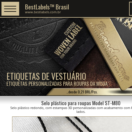
BestLabels™ Brasil
www.bestlabels.com.br
ETIQUETAS DE VESTUÁRIO
ETIQUETAS PERSONALIZADAS PARA ROUPAS DA MODA
…desde 0,21 BRL/Pcs.
Selo plástico para roupas Model ST-M80
Selo plástico redondo, com estampas 3D personalizadas com acabamento com 
lados.