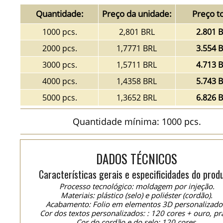
Quantidade:
Preço da unidade:
Preço to
1000 pcs.
2,801 BRL
2.801 
2000 pcs.
1,7771 BRL
3.554 
3000 pcs.
1,5711 BRL
4.713 
4000 pcs.
1,4358 BRL
5.743 
5000 pcs.
1,3652 BRL
6.826 
Quantidade mínima: 1000 pcs.
DADOS TÉCNICOS
Características gerais e especificidades do prod
Processo tecnológico: moldagem por injeção.
Materiais: plástico (selo) e poliéster (cordão).
Acabamento: Folio em elementos 3D personalizado
Cor dos textos personalizados: : 120 cores + ouro, pr
Cor do cordão e do selo: 120 cores.