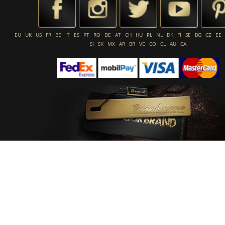
EU
UK
US
FR
BE
IT
ES
PT
RO
DE
AT
CH
HU
PL
NL
DK
FI
SE
BG
CZ
EE
SI
SK
MX
AR
BR
VE
CO
CL
AU
CA