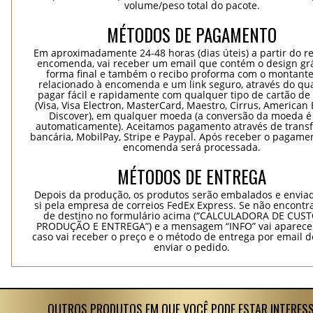
volume/peso total do pacote.
MÉTODOS DE PAGAMENTO
Em aproximadamente 24-48 horas (dias úteis) a partir do re
encomenda, vai receber um email que contém o design grá
forma final e também o recibo proforma com o montante
relacionado à encomenda e um link seguro, através do qu
pagar fácil e rapidamente com qualquer tipo de cartão de 
(Visa, Visa Electron, MasterCard, Maestro, Cirrus, American 
Discover), em qualquer moeda (a conversão da moeda é 
automaticamente). Aceitamos pagamento através de trans
bancária, MobilPay, Stripe e Paypal. Após receber o pagame
encomenda será processada.
MÉTODOS DE ENTREGA
Depois da produção, os produtos serão embalados e envia
si pela empresa de correios FedEx Express. Se não encontra
de destino no formulário acima (“CALCULADORA DE CUS
PRODUÇÃO E ENTREGA”) e a mensagem “INFO” vai aparecer
caso vai receber o preço e o método de entrega por email 
enviar o pedido.
OUTROS PRODUTOS EM QUE VOCÊ PODE ESTAR INTERES