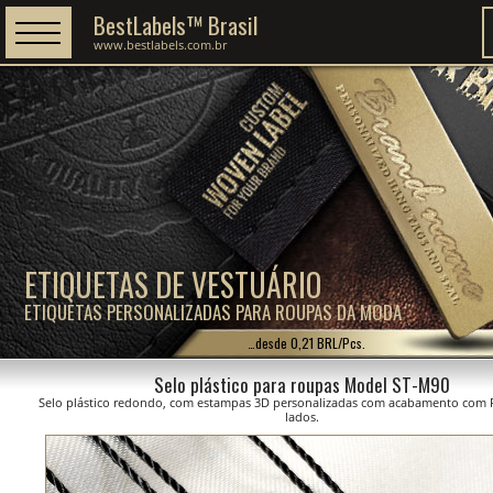
BestLabels™ Brasil
www.bestlabels.com.br
ETIQUETAS DE VESTUÁRIO
ETIQUETAS PERSONALIZADAS PARA ROUPAS DA MODA
…desde 0,21 BRL/Pcs.
Selo plástico para roupas Model ST-M90
Selo plástico redondo, com estampas 3D personalizadas com acabamento com 
lados.