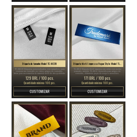
Etiqueta de tamanho Model TC-M228
Etiqueta têxtil impressa Vogue Style Model TL-M14
TC-M228 Etiquetas personalizadas com tamanhos, para
TL-M14 Etiqueta têxtil impressa em cetim com escrita
costurar em vestuário ou vários artigos de vestuário,
prateada, modelo TL-M14, fornecida para artigos de
feitas para encomendar de material têxtil de alta qualidade
vestuário, diferentes peças de roupa e acessórios.
129 BRL / 100 pcs.
171 BRL / 100 pcs.
Quantidade mínima: 100 pcs.
Quantidade mínima: 100 pcs.
CUSTOMIZAR
CUSTOMIZAR