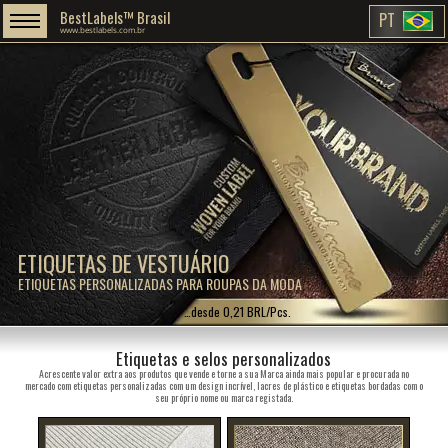
BestLabels™ Brasil
PT
www.bestlabels.com.br
ETIQUETAS DE VESTUÁRIO
ETIQUETAS PERSONALIZADAS PARA ROUPAS DA MODA
…desde 0,21 BRL/Pcs.
Etiquetas e selos personalizados
Acrescente valor extra aos produtos que vende e torne a sua Marca ainda mais popular e procurada no
mercado com etiquetas personalizadas com um design incrível, lacres de plástico e etiquetas bordadas com o
seu próprio nome ou marca registada.