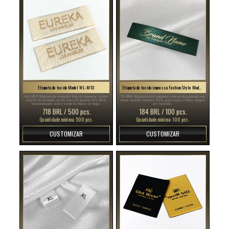
Etiqueta de tecido Model WL-M10
Etiqueta de tecido impressa Fashion Style Model TL-M86
WL-M10 Etiqueta de vestuário feita de damasco, tecida
TL-M86 Etiqueta têxtil impressa com escrita prateada em
com fio de bordado ou fio lurex de modelo WL-M10,
cetim, modelo Fashion Style, para roupa e vários artigos
personalizado com o nome da Marca ou logo.
de vestuário.
718 BRL / 500 pcs.
184 BRL / 100 pcs.
Quantidade mínima: 500 pcs.
Quantidade mínima: 100 pcs.
CUSTOMIZAR
CUSTOMIZAR