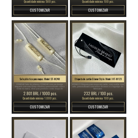
Quantidade mínima: 500 pcs.
Quantidade mínima: 100 pcs.
CUSTOMIZAR
CUSTOMIZAR
Selo plástico para roupas Model ST-M248
Etiqueta de cartão Glamor Style Model HT-M123
ST-M248 Selo de plástico ST-M248 com um design
HT-M123 Etiqueta para roupa em cartão, com cordão com
elegante com uma forma cilíndrica personalizado com o
selo, personalizada com textos diversos e o logotipo do
nome da marca, ideal para produtos como roupa de
fabricante.
mulher e homem, calçado, joelharia, relógios, etc.
2.801 BRL / 1000 pcs.
232 BRL / 100 pcs.
Quantidade mínima: 1.000 pcs.
Quantidade mínima: 100 pcs.
CUSTOMIZAR
CUSTOMIZAR