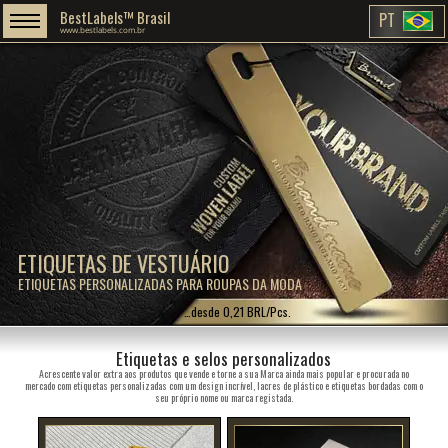
BestLabels™ Brasil
PT
www.bestlabels.com.br
ETIQUETAS DE VESTUÁRIO
ETIQUETAS PERSONALIZADAS PARA ROUPAS DA MODA
…desde 0,21 BRL/Pcs.
Etiquetas e selos personalizados
Acrescente valor extra aos produtos que vende e torne a sua Marca ainda mais popular e procurada no
mercado com etiquetas personalizadas com um design incrível, lacres de plástico e etiquetas bordadas com o
seu próprio nome ou marca registada.