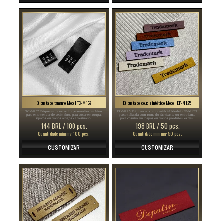
Etiqueta de tamanho Model TC-M167
Etiqueta de couro sintético Model EP-M125
TC-M167 Etiquetas de tamanho personalizadas feitas
EP-M125 Etiqueta em couro artificial Modelo EP-M125
para encomendar de cetim fino, para coser em roupa,
personalizada com nome do fabricante ou embolema,
sapatos ou vários artigos de vestuário.
para cosutra em roupas ou vários produtos texteis.
144 BRL / 100 pcs.
198 BRL / 50 pcs.
Quantidade mínima: 100 pcs.
Quantidade mínima: 50 pcs.
CUSTOMIZAR
CUSTOMIZAR